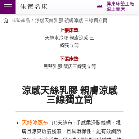
屏東床墊工廠
線上賣床
床墊產品
> 涼感天絲乳膠
親膚涼感
三線獨立筒
上張床墊:
天絲水冷膠 親膚涼感 三
線獨立筒
下張床墊:
黑藍乳膠 飯店三線獨立筒
涼感天絲乳膠
親膚涼感
三線獨立筒
天絲涼感布 :
(1)天絲布 :
手感柔
滑勝絲綢、親
膚且涼爽透氣勝麻，且具環保性
，能有效調節