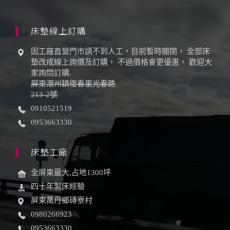
床墊線上訂購
因工廠直營門市請不到人工，目前暫時關閉， 全部床
墊改成線上詢價及訂購， 不過價格會更優惠， 歡迎大
家詢問訂購.
屏東潮州鎮復春里光春路
213-2號
0910521519
0953663330
床墊工廠
全屏東最大,占地1300坪
四十年製床經驗
屏東萬丹鄉磚寮村
0980266923
0953663330