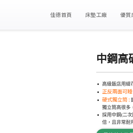
佳德首頁
床墊工廠
優質
中鋼高
高級飯店用緹
正反兩面可睡 
硬式獨立筒 :
獨立筒高很多
採用中鋼(二次
倍，且非常耐