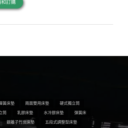
價和訂購
彈簧床墊
兩面雙用床墊
硬式獨立筒
立筒
乳膠床墊
水冷膠床墊
彈簧床
銀離子竹炭床墊
五段式調整型床墊