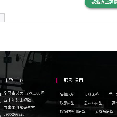
歡迎線上詢
床墊工廠
服務項目
全屏東最大,占地1300坪
彈簧床墊
天絲床墊
手工
四十年製床經驗
矽膠床墊
急凍紗床墊
獨
屏東萬丹鄉磚寮村
旅館防火用床墊
涼感布床墊
0980266923