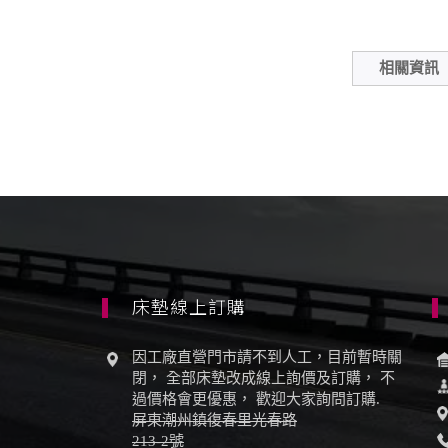
相關資訊
床墊線上訂購
因工廠直營門市請不到人工，目前暫時關
閉， 全部床墊改成線上詢價及訂購， 不
過價格會更優惠， 歡迎大家詢問訂購.
屏東潮州鎮復春里光春路
213-2號