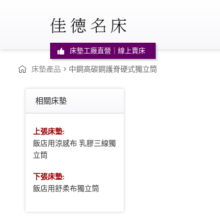
床墊工廠直營｜線上賣床
床墊產品
> 中鋼高碳鋼護脊硬式獨立筒
相關床墊
上張床墊:
飯店用涼感布 乳膠三線獨
立筒
下張床墊:
飯店用舒柔布獨立筒