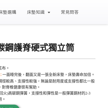
床墊選購
床墊知識
常見問答
碳鋼護脊硬式獨立筒
花布。
:
一面睡完後，翻面又是一張全新床墊，床墊壽命加倍。
鋼徑較高、支撐性較強，無論是耐用度或支撐性都比一般
，對脊椎健康很有幫助。
回火)高碳鋼彈簧，支撐性和彈性是一般彈簧鋼材的2-3
用。