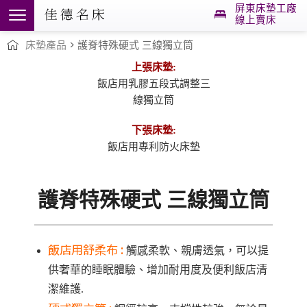
屏東床墊工廠
線上賣床
床墊產品
> 護脊特殊硬式
三線獨立筒
上張床墊:
飯店用乳膠五段式調整三
線獨立筒
下張床墊:
飯店用專利防火床墊
護脊特殊硬式
三線獨立筒
飯店用舒柔布 :
觸感柔軟、親膚透氣
，可以提
供奢華的睡眠體驗、增加耐用度及便利飯店清
潔維護.