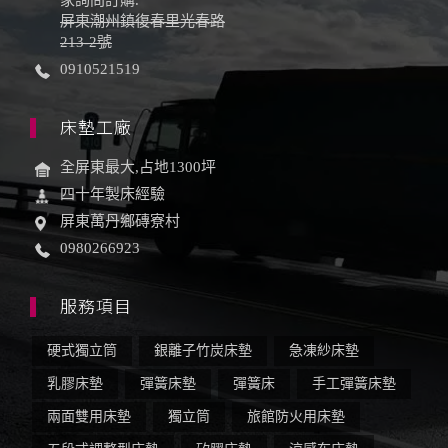
家詢問訂購.
屏東潮州鎮復春里光春路
213-2號
0910521519
床墊工廠
全屏東最大,占地1300坪
四十年製床經驗
屏東萬丹鄉磚寮村
0980266923
服務項目
硬式獨立筒
銀離子竹炭床墊
急凍紗床墊
乳膠床墊
彈簧床墊
彈簧床
手工彈簧床墊
兩面雙用床墊
獨立筒
旅館防火用床墊