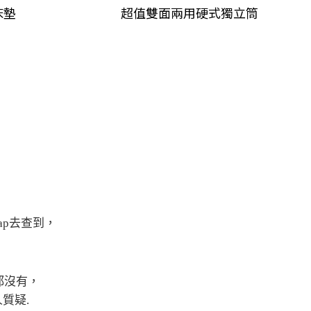
床墊
超值雙面兩用
硬式獨立筒
map去查到，
都沒有，
質疑.