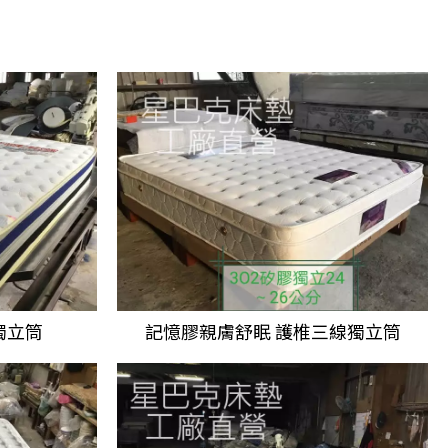
獨立筒
記憶膠親膚舒眠
護椎三線獨立筒