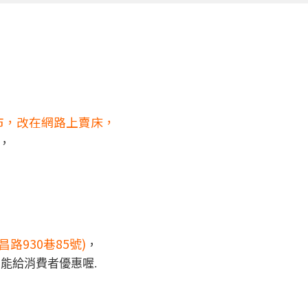
市，改在網路上賣床，
，
路930巷85號)
，
能給消費者優惠喔.