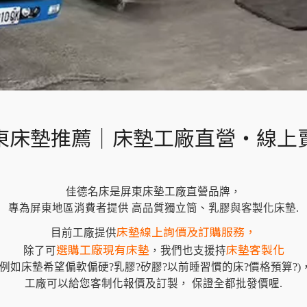
東床墊推薦｜
床墊工廠直營・線上
佳德名床是屏東床墊工廠直營品牌，
專為屏東地區消費者提供 高品質獨立筒、乳膠與客製化床墊.
床墊線上詢價及訂購服務，
目前工廠提供
選購工廠現有床墊
床墊客製化
除了可
，我們也支援持
(例如床墊希望偏軟偏硬?乳膠?矽膠?以前睡習慣的床?價格預算?)
工廠可以給您客制化報價及訂製， 保證全都批發價喔.