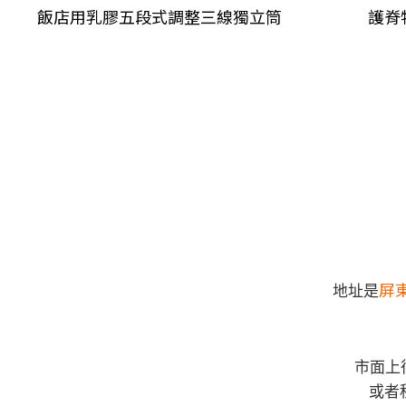
飯店用乳膠
五段式調整
三線獨立筒
護脊
屏
地址是
市面上
或者