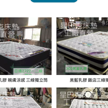
乳膠
親膚涼感
三線獨立筒
黑藍乳膠 飯店
三線