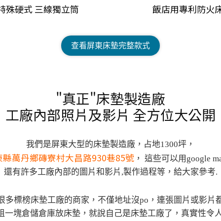
特殊硬式
三線獨立筒
飯店用專利
防火
查看屏東床墊完整款式
"真正"床墊製造廠
工廠內部照片及影片
全方位大公開
我們是屏東大型的床墊製造廠，占地1300坪，
東縣萬丹鄉磚寮村大昌路930巷85號
， 這些可以用google 
還有許多工廠內部的圖片和影片,製作過程等，給大家參考.
很多標榜床墊工廠的商家，不僅地址沒po，連張圖片或影片
租一塊倉儲倉庫放床墊，就說自己是床墊工廠了，真實性令人