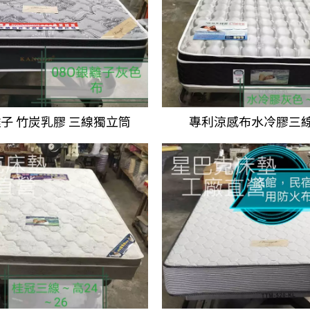
離子
竹炭乳膠
三線獨立筒
專利涼感布水冷膠
三