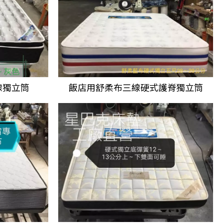
線獨立筒
飯店用舒柔布三線硬式護脊獨立筒