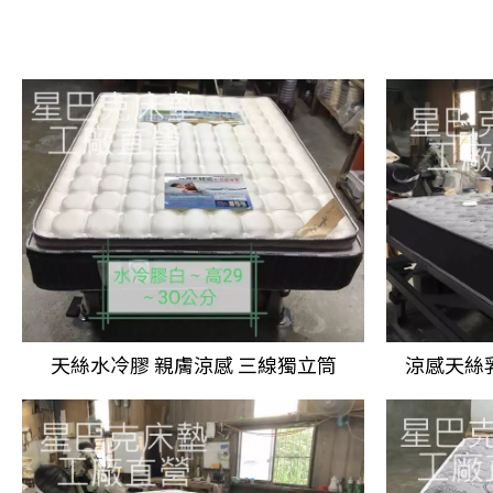
天絲水冷膠
親膚涼感
三線獨立筒
涼感天絲