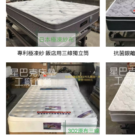
專利極凍紗 飯店用
三線獨立筒
抗菌銀